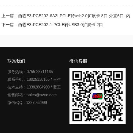
上一篇：西霸E3-PCE202-6A2I PCI-E转usb2.0扩展卡 8口 外置6口+内
置2口插针
下一篇：西霸E3-PCE202-1 PCI-E转USB3.0扩展卡 2口
联系我们
微信客服
服务热线：0755-28711165
联系手机：18025338165 / 王生
技术支持：13392864900 / 蓝工
销售邮箱：sales@ovxe.com
微信/QQ：1227962999